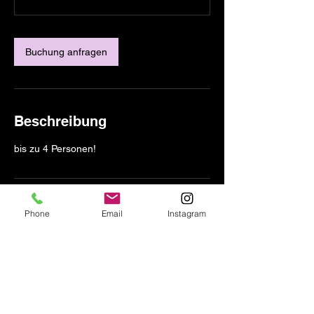
t
d
.
5
Buchung anfragen
9
M
i
n
.
Beschreibung
bis zu 4 Personen!
Kontaktangaben
Phone
Email
Instagram
Touch up. The Professional Make-up
Academy, Erkrather Straße, Düsseldorf,
Germany