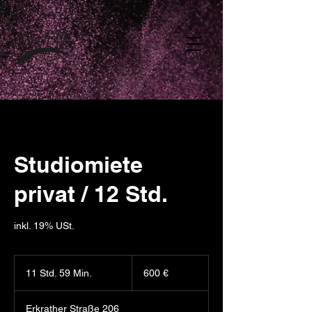
Studiomiete
privat / 12 Std.
inkl. 19% USt.
600
Euro
11 Std. 59 Min.
1
600 €
1
S
Erkrather Straße 206